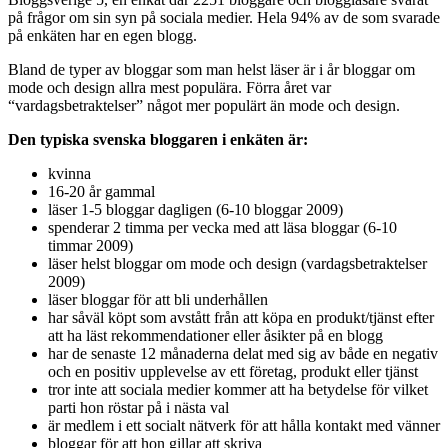
på frågor om sin syn på sociala medier. Hela 94% av de som svarade
på enkäten har en egen blogg.
Bland de typer av bloggar som man helst läser är i år bloggar om
mode och design allra mest populära. Förra året var
“vardagsbetraktelser” något mer populärt än mode och design.
Den typiska svenska bloggaren i enkäten är:
kvinna
16-20 år gammal
läser 1-5 bloggar dagligen (6-10 bloggar 2009)
spenderar 2 timma per vecka med att läsa bloggar (6-10
timmar 2009)
läser helst bloggar om mode och design (vardagsbetraktelser
2009)
läser bloggar för att bli underhållen
har såväl köpt som avstått från att köpa en produkt/tjänst efter
att ha läst rekommendationer eller åsikter på en blogg
har de senaste 12 månaderna delat med sig av både en negativ
och en positiv upplevelse av ett företag, produkt eller tjänst
tror inte att sociala medier kommer att ha betydelse för vilket
parti hon röstar på i nästa val
är medlem i ett socialt nätverk för att hålla kontakt med vänner
bloggar för att hon gillar att skriva