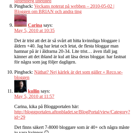
jardenberg unedited
Pingback:
Veckans noterat på webben – 2010-05-02 |
Bloggen om BRIAN och andra ting
Carina
says:
May 5, 2010 at 10:35
Det är trist att det är så svårt att hitta kvinnliga bloggare i
åldern +40. Jag har letat och letat, de flesta bloggar man
hamnar på är i åldrarna 20-34. Lite trist… även ifall jag
känner att det ibland är kul att läsa deras bloggar. har fastnat
för några som jag följer dagligen.
Pingback:
Näthat? Nej kärlek är det som gäller « Reco.se-
bloggen
kullin
says:
May 5, 2010 at 11:57
Carina, kika på Bloggportalen här:
http://bloggportalen.aftonbladet.se/BlogPortal/view/Category?
id=29
Det finns säkert 7-8000 bloggare som är 40+ och några måste
ju vara kvinnor 🙂