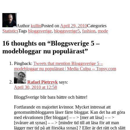
Author
kullin
Posted on
April 29, 2010
Categories
Statistics
Tags
bloggsverige
,
bloggsverige5
,
fashion
,
mode
16 thoughts on “Bloggsverige 5 –
modebloggar nu populärast”
Pingback:
Tweets that mention Bloggsverige 5 –
modebloggar nu populärast | Media Culpa -- Topsy.com
Rafael Pietrzyk
says:
April 30, 2010 at 12:58
BloggSverige blir bara bättre och bättre!
Fortfarande en majoritet kvinnor. Mycket intressat att
genomsnittsbloggaren läser färre bloggar. Kan det ha att göra
med ekvationen [fler bloggar] – – > [mer att läsa] – – >
[svårare att synas] – – > [mindre tid till att läsa för att man
lägger mer tid på att försöka synas] ? Eller är det rätt och slätt