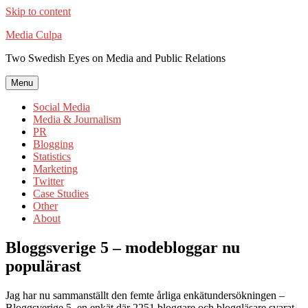
Skip to content
Media Culpa
Two Swedish Eyes on Media and Public Relations
Menu
Social Media
Media & Journalism
PR
Blogging
Statistics
Marketing
Twitter
Case Studies
Other
About
Bloggsverige 5 – modebloggar nu
populärast
Jag har nu sammanställt den femte årliga enkätundersökningen –
Bloggsverige 5, en enkät där 2251 bloggare och bloggläsare svarat