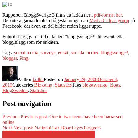
Rapporten BloggSverige 3 finns att ladda ner i
pdf-format här
.
Diskutera gärna de olika frågeställningarna i
Media Culpas grupp
på
Facebook, där även en del bilder redan ligger uppe.
Fotnot: Lägg gärna till etiketten “bloggsverige3” till eventuella
blogginlägg som rör enkäten.
Tags:
social media
,
surveys
,
enkät
,
sociala medier
,
bloggsverige3
,
bloggar
.
Ping
.
Author
kullin
Posted on
January 29, 2008
October 4,
2010
Categories
Blogging
,
Statistics
Tags
bloggsverige
,
blogs
,
BlogSweden
,
Statistics
Post navigation
Previous
Previous post:
One in two teens have been harrassed
online
Next
Next post:
National Tax Board eyes bloggers