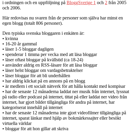
i ordningen och en uppföljning på
BloggSverige 1
och
2
från 2005
och 2006.
Här redovisas nu svaren från de personer som själva har minst en
egen blogg (totalt 806 personer).
Den typiska svenska bloggaren i enkäten är:
• kvinna
• 16-20 år gammal
• läser 1-5 bloggar dagligen
• spenderar 1 timma per vecka med att läsa bloggar
• läser oftast bloggar på kvällstid (ca 18-24)
• använder aldrig en RSS-läsare för att läsa bloggar
• läser helst bloggar om vardagsbetraktelser
• läser bloggar för att bli underhållen
• har aldrig klickat på en annons på en blogg
• är medlem i ett socialt nätverk för att hålla kontakt med kompisar
• har de senaste 12 månaderna laddat ner musik från internet, lyssnat
på radio eller podcast på internet, tittat på eller laddat ner video från
internet, har gjort bilder tillgängliga för andra på internet, har
kategoriserat innehåll på internet
• har de senaste 12 månaderna inte gjort videofilmer tillgängliga på
internet, sparat länkar med hjälp av bokmärkessajter eller besökt
virtuella världar
• bloggar för att hon gillar att skriva