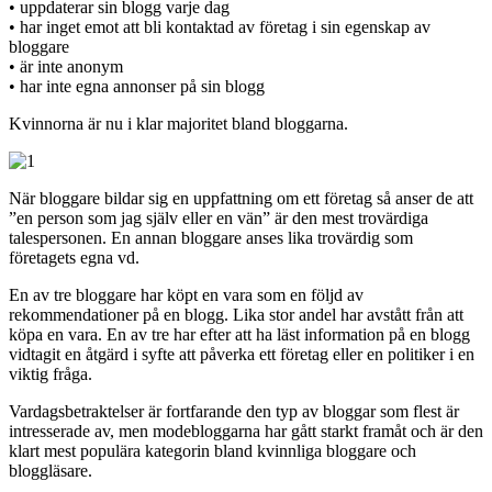
• uppdaterar sin blogg varje dag
• har inget emot att bli kontaktad av företag i sin egenskap av
bloggare
• är inte anonym
• har inte egna annonser på sin blogg
Kvinnorna är nu i klar majoritet bland bloggarna.
När bloggare bildar sig en uppfattning om ett företag så anser de att
”en person som jag själv eller en vän” är den mest trovärdiga
talespersonen. En annan bloggare anses lika trovärdig som
företagets egna vd.
En av tre bloggare har köpt en vara som en följd av
rekommendationer på en blogg. Lika stor andel har avstått från att
köpa en vara. En av tre har efter att ha läst information på en blogg
vidtagit en åtgärd i syfte att påverka ett företag eller en politiker i en
viktig fråga.
Vardagsbetraktelser är fortfarande den typ av bloggar som flest är
intresserade av, men modebloggarna har gått starkt framåt och är den
klart mest populära kategorin bland kvinnliga bloggare och
bloggläsare.