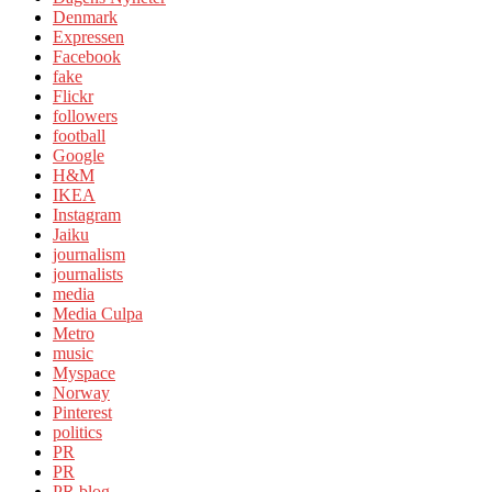
Denmark
Expressen
Facebook
fake
Flickr
followers
football
Google
H&M
IKEA
Instagram
Jaiku
journalism
journalists
media
Media Culpa
Metro
music
Myspace
Norway
Pinterest
politics
PR
PR
PR blog