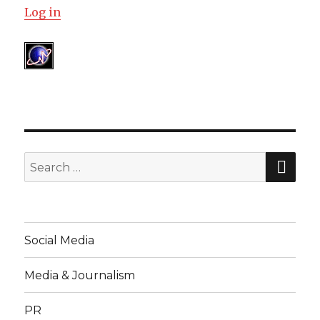
Log in
SE
Search
for:
Social Media
Media & Journalism
PR