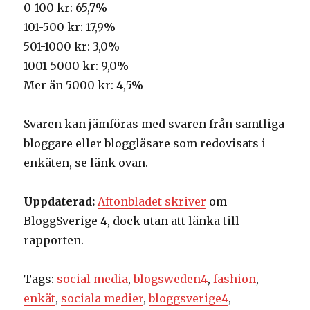
0-100 kr: 65,7%
101-500 kr: 17,9%
501-1000 kr: 3,0%
1001-5000 kr: 9,0%
Mer än 5000 kr: 4,5%
Svaren kan jämföras med svaren från samtliga
bloggare eller bloggläsare som redovisats i
enkäten, se länk ovan.
Uppdaterad:
Aftonbladet skriver
om
BloggSverige 4, dock utan att länka till
rapporten.
Tags:
social media
,
blogsweden4
,
fashion
,
enkät
,
sociala medier
,
bloggsverige4
,