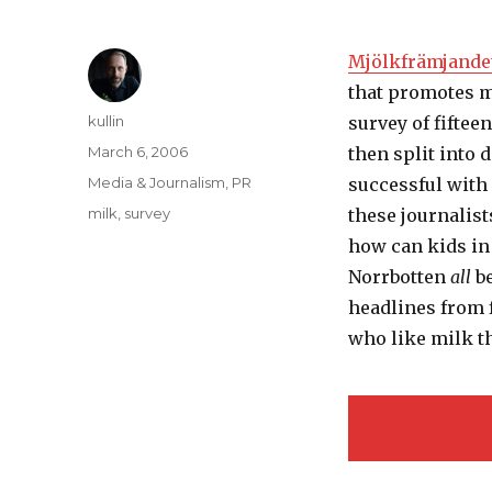
Mjölkfrämjande
that promotes m
Author
kullin
survey of fiftee
Posted
March 6, 2006
then split into 
on
Categories
Media & Journalism
,
PR
successful with
Tags
milk
,
survey
these journalis
how can kids in
Norrbotten
all
b
headlines from f
who like milk t