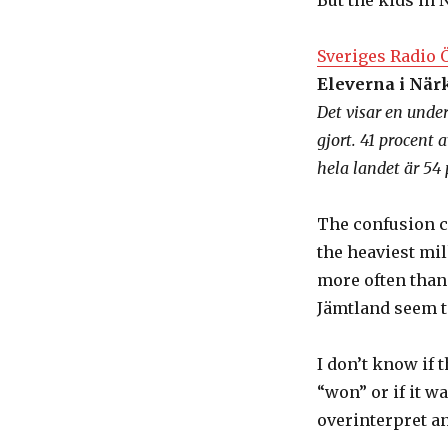
But the kids in 
Sveriges Radio 
Eleverna i Närk
Det visar en unde
gjort. 41 procent 
hela landet är 54 
The confusion co
the heaviest mi
more often than
Jämtland seem to
I don’t know if 
“won” or if it w
overinterpret an 