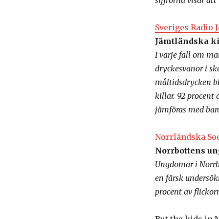
siffrorna visar at
Sveriges Radio 
Jämtländska kil
I varje fall om 
dryckesvanor i sk
måltidsdrycken bl
killar. 92 procent
jämföras med bara
Norrländska So
Norrbottens un
Ungdomar i Norrbo
en färsk undersök
procent av flickor