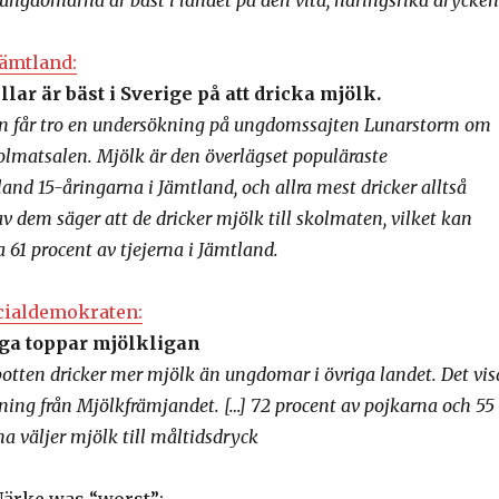
t ungdomarna är bäst i landet på den vita, näringsrika drycken
Jämtland:
lar är bäst i Sverige på att dricka mjölk.
man får tro en undersökning på ungdomssajten Lunarstorm om
olmatsalen. Mjölk är den överlägset populäraste
and 15-åringarna i Jämtland, och allra mest dricker alltså
 av dem säger att de dricker mjölk till skolmaten, vilket kan
 61 procent av tjejerna i Jämtland.
cialdemokraten:
ga toppar mjölkligan
tten dricker mer mjölk än ungdomar i övriga landet. Det vis
ning från Mjölkfrämjandet. […] 72 procent av pojkarna och 55
na väljer mjölk till måltidsdryck