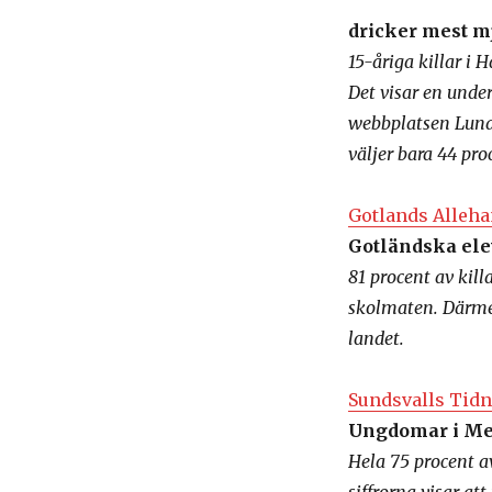
dricker mest m
15-åriga killar i 
Det visar en und
webbplatsen Lunars
väljer bara 44 pro
Gotlands Alleha
Gotländska ele
81 procent av kill
skolmaten. Därmed
landet.
Sundsvalls Tidn
Ungdomar i Med
Hela 75 procent a