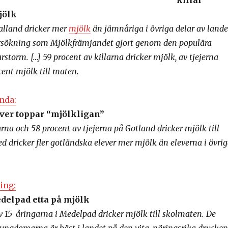
killar
jölk
Halland dricker mer
mjölk
än jämnåriga i övriga delar av lande
ersökning som Mjölkfrämjandet gjort genom den populära
torm. […] 59 procent av killarna dricker mjölk, av tjejerna
cent mjölk till maten.
nda:
ver toppar “mjölkligan”
arna och 58 procent av tjejerna på Gotland dricker mjölk till
 dricker fler gotländska elever mer mjölk än eleverna i övri
ing:
elpad etta på mjölk
v 15-åringarna i Medelpad dricker mjölk till skolmaten. De