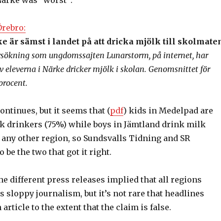
Närke was “worst”:
Örebro:
e är sämst i landet på att dricka mjölk till skolmate
rsökning som ungdomssajten Lunarstorm, på internet, har
av eleverna i Närke dricker mjölk i skolan. Genomsnittet för
procent.
ntinues, but it seems that (
pdf
) kids in Medelpad are
lk drinkers (75%) while boys in Jämtland drink milk
 any other region, so Sundsvalls Tidning and SR
 be the two that got it right.
the different press releases implied that all regions
as sloppy journalism, but it’s not rare that headlines
article to the extent that the claim is false.