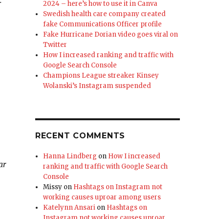
.
2024 – here’s how to use it in Canva
Swedish health care company created
fake Communications Officer profile
Fake Hurricane Dorian video goes viral on
Twitter
How I increased ranking and traffic with
Google Search Console
Champions League streaker Kinsey
Wolanski’s Instagram suspended
RECENT COMMENTS
Hanna Lindberg
on
How I increased
ar
ranking and traffic with Google Search
Console
Missy
on
Hashtags on Instagram not
working causes uproar among users
Katelynn Ansari
on
Hashtags on
Instagram not working causes uproar