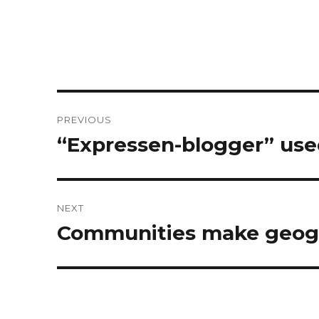
Post
PREVIOUS
navigation
“Expressen-blogger” used
Previous
post:
NEXT
Communities make geogr
Next
post: