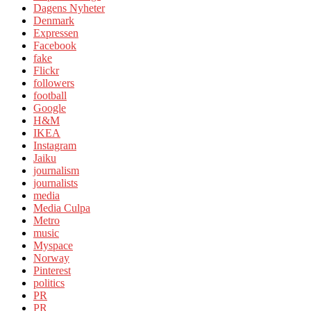
Dagens Nyheter
Denmark
Expressen
Facebook
fake
Flickr
followers
football
Google
H&M
IKEA
Instagram
Jaiku
journalism
journalists
media
Media Culpa
Metro
music
Myspace
Norway
Pinterest
politics
PR
PR