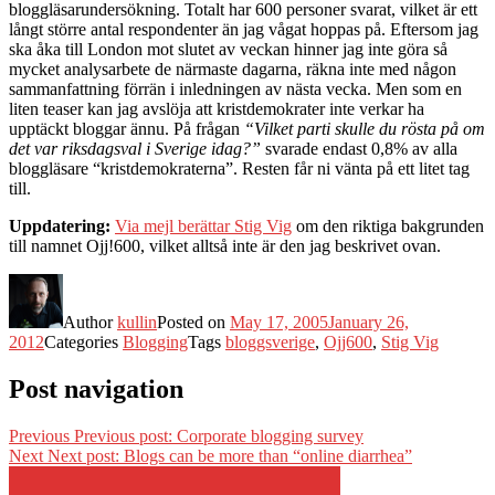
bloggläsarundersökning. Totalt har 600 personer svarat, vilket är ett
långt större antal respondenter än jag vågat hoppas på. Eftersom jag
ska åka till London mot slutet av veckan hinner jag inte göra så
mycket analysarbete de närmaste dagarna, räkna inte med någon
sammanfattning förrän i inledningen av nästa vecka. Men som en
liten teaser kan jag avslöja att kristdemokrater inte verkar ha
upptäckt bloggar ännu. På frågan
“Vilket parti skulle du rösta på om
det var riksdagsval i Sverige idag?”
svarade endast 0,8% av alla
bloggläsare “kristdemokraterna”. Resten får ni vänta på ett litet tag
till.
Uppdatering:
Via mejl berättar Stig Vig
om den riktiga bakgrunden
till namnet Ojj!600, vilket alltså inte är den jag beskrivet ovan.
Author
kullin
Posted on
May 17, 2005
January 26,
2012
Categories
Blogging
Tags
bloggsverige
,
Ojj600
,
Stig Vig
Post navigation
Previous
Previous post:
Corporate blogging survey
Next
Next post:
Blogs can be more than “online diarrhea”