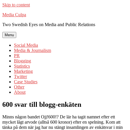
Skip to content
Media Culpa
Two Swedish Eyes on Media and Public Relations
Menu
Social Media
Media & Journalism
PR
Blogging
Statistics
Marketing
Twitter
Case Studies
Other
About
600 svar till blogg-enkäten
Minns någon bandet Ojj!600!? De lär ha tagit namnet efter ett
mycket lågt arvode (alltså 600 kronor) efter en spelning. Kom att
tänka på dem när jag har nu stängt insamlingen av enkätsvar i min